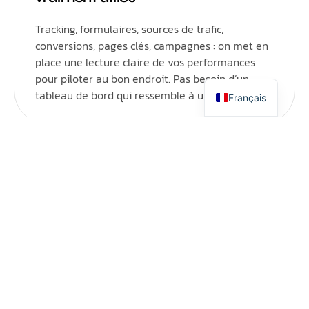
Tracking, formulaires, sources de trafic,
Italiano
conversions, pages clés, campagnes : on met en
Español
place une lecture claire de vos performances
English
pour piloter au bon endroit. Pas besoin d’un
tableau de bord qui ressemble à un cockpit.
Français
Des optimisations qui se
mesurent
Chaque action a une logique : mieux positionner,
mieux convaincre, mieux convertir. Nous suivons
ce qui compte vraiment pour transformer votre
site en levier commercial, pas en joli fond