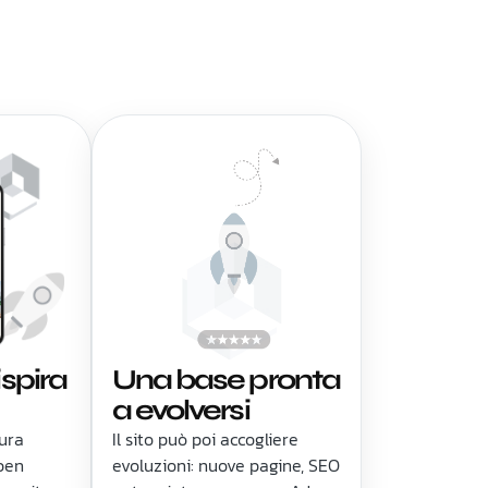
ispira
Una base pronta
a evolversi
tura
Il sito può poi accogliere
 ben
evoluzioni: nuove pagine, SEO