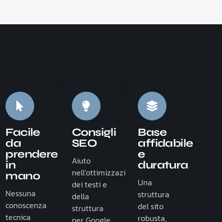
Facile
Consigli
Base
da
SEO
affidabile
prendere
e
Aiuto
in
duratura
nell'ottimizzazione
mano
Una
dei testi e
Nessuna
struttura
della
conoscenza
del sito
struttura
tecnica
robusta,
per Google.