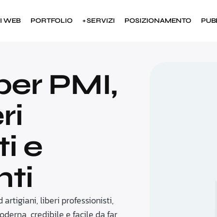
TI WEB
PORTFOLIO
+ SERVIZI
POSIZIONAMENTO
PUB
 per PMI,
ri
i e
ti
rtigiani, liberi professionisti,
erna, credibile e facile da far