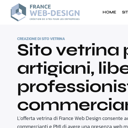
HOME
SI
CREAZIONE DI SITO VETRINA
Sito vetrina
artigiani, libe
professionist
commercian
L’offerta vetrina di France Web Design consente ad a
commercianti e PMI di avere una presenza web mod