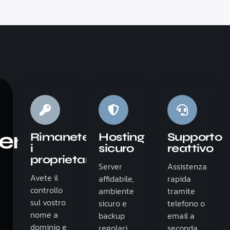
ento
Rimanete
Hosting
Supporto
i
sicuro
reattivo
proprietari
Server
Assistenza
Avete il
affidabile,
rapida
controllo
ambiente
tramite
sul vostro
sicuro e
telefono o
nome a
backup
email a
dominio e
regolari.
seconda