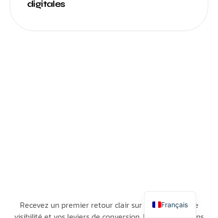
digitales
Italiano
Español
English
Recevez un premier retour clair sur votre site, votre
Français
visibilité et vos leviers de conversion. Rapide, utile, sans