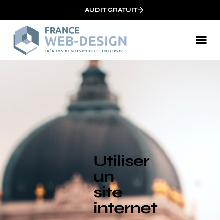
AUDIT GRATUIT
Utiliser
un
site
internet