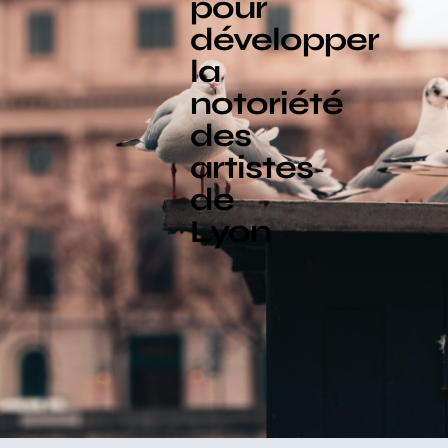
pour
développer
la
notoriété
des
artistes
de
Lyon