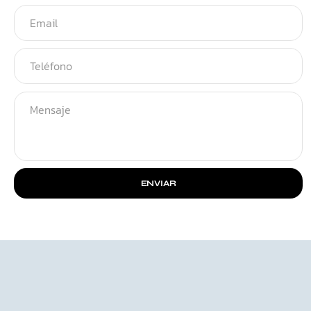
ENVIAR