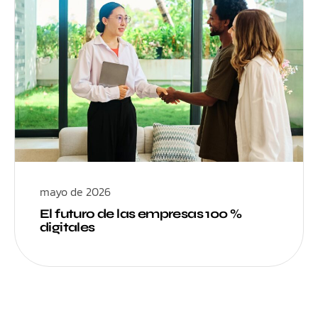
mayo de 2026
El futuro de las empresas 100 %
digitales