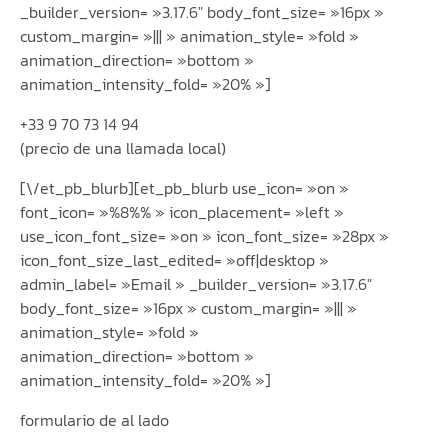
_builder_version= »3.17.6″ body_font_size= »16px »
custom_margin= »||| » animation_style= »fold »
animation_direction= »bottom »
animation_intensity_fold= »20% »]
+33 9 70 73 14 94
(precio de una llamada local)
[\/et_pb_blurb][et_pb_blurb use_icon= »on »
font_icon= »%8%% » icon_placement= »left »
use_icon_font_size= »on » icon_font_size= »28px »
icon_font_size_last_edited= »off|desktop »
admin_label= »Email » _builder_version= »3.17.6″
body_font_size= »16px » custom_margin= »||| »
animation_style= »fold »
animation_direction= »bottom »
animation_intensity_fold= »20% »]
formulario de al lado