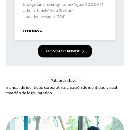
background_overlay_color="rgba(0,0,0,0.67)"
admin_label="Hero Section"
_builder_version="3.24"
LEER MÁS »
CONTACTARNOS
Palabras clave
manual de identidad corporativa
,
creación de identidad visual
,
creación de logo
,
logotipo