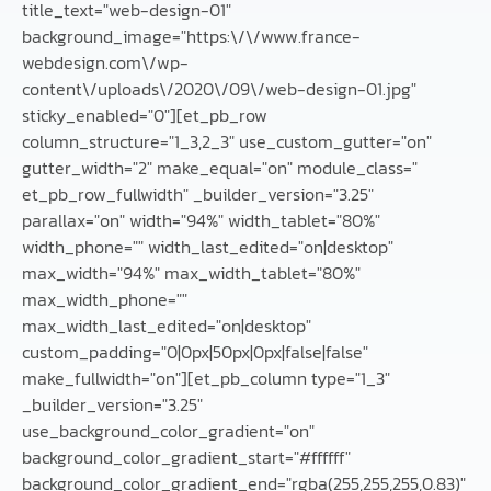
title_text="web-design-01"
background_image="https:\/\/www.france-
webdesign.com\/wp-
content\/uploads\/2020\/09\/web-design-01.jpg"
sticky_enabled="0"][et_pb_row
column_structure="1_3,2_3" use_custom_gutter="on"
gutter_width="2" make_equal="on" module_class="
et_pb_row_fullwidth" _builder_version="3.25"
parallax="on" width="94%" width_tablet="80%"
width_phone="" width_last_edited="on|desktop"
max_width="94%" max_width_tablet="80%"
max_width_phone=""
max_width_last_edited="on|desktop"
custom_padding="0|0px|50px|0px|false|false"
make_fullwidth="on"][et_pb_column type="1_3"
_builder_version="3.25"
use_background_color_gradient="on"
background_color_gradient_start="#ffffff"
background_color_gradient_end="rgba(255,255,255,0.83)"