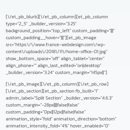
[\/et_pb_blurb][\/et_pb_column][et_pb_column
type="2_5" _builder_version="3.25"
background_position="top_left" custom_padding="|||"
custom_padding__hover="|||"][et_pb_image
src="https:\/\/www.france-webdesign.com\/wp-
content\/uploads\/2018\/11\/home-office-01.jpg"
show_bottom_space="off" align_tablet="center"
align_phone="" align_last_edited="on|desktop"
_builder_version="3.24" custom_margin="145px||"]
[\/et_pb_image][\/et_pb_column][\/et_pb_row]
[\/et_pb_section][et_pb_section fb_built="1"
admin_label="Split Section" _builder_version="4.6.3"
custom_margin="-28px||||false|false"
custom_padding="0px||12px||false|false"
animation_style="fold" animation_direction="bottom"
animation_intensity_fold="4%" hover_enabled="0"