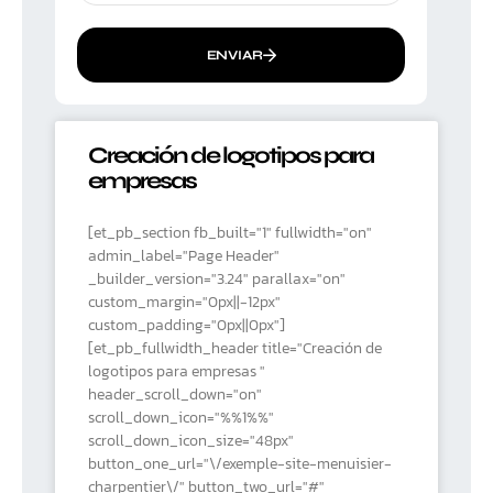
ENVIAR
Creación de logotipos para
empresas
[et_pb_section fb_built="1" fullwidth="on"
admin_label="Page Header"
_builder_version="3.24" parallax="on"
custom_margin="0px||-12px"
custom_padding="0px||0px"]
[et_pb_fullwidth_header title="Creación de
logotipos para empresas "
header_scroll_down="on"
scroll_down_icon="%%1%%"
scroll_down_icon_size="48px"
button_one_url="\/exemple-site-menuisier-
charpentier\/" button_two_url="#"