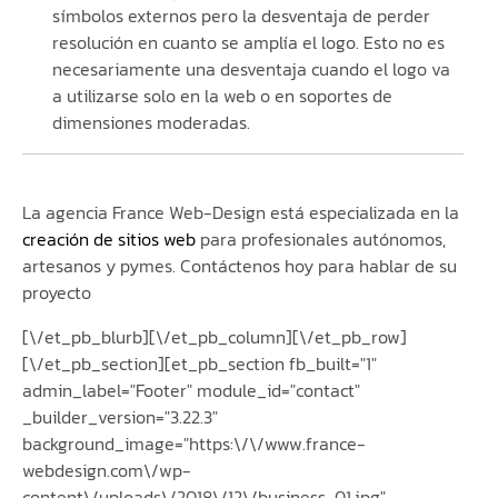
símbolos externos pero la desventaja de perder
resolución en cuanto se amplía el logo. Esto no es
necesariamente una desventaja cuando el logo va
a utilizarse solo en la web o en soportes de
dimensiones moderadas.
La agencia France Web-Design está especializada en la
creación de sitios web
para profesionales autónomos,
artesanos y pymes. Contáctenos hoy para hablar de su
proyecto
[\/et_pb_blurb][\/et_pb_column][\/et_pb_row]
[\/et_pb_section][et_pb_section fb_built="1"
admin_label="Footer" module_id="contact"
_builder_version="3.22.3"
background_image="https:\/\/www.france-
webdesign.com\/wp-
content\/uploads\/2018\/12\/business-01.jpg"