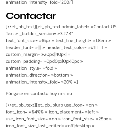
animation_intensity_fold="20%"]
Contactar
[\/et_pb_text][et_pb_text admin_label= »Contact US
Text » _builder_version= »3.27.4″
text_font_size= »16px » text_line_height= »1.8em »
header_font= »|||| » header_text_color= »#1f1f1f »
custom_margin= »20px||40px| »
custom_padding= »0px|0px|0px|0px »
animation_style= »fold »
animation_direction= »bottom »
animation_intensity_fold= »20% »]
Póngase en contacto hoy mismo
[\/et_pb_text][et_pb_blurb use_icon= »on »
font_icon= »%4%% » icon_placement= »left »
use_icon_font_size= »on » icon_font_size= »28px »
icon_font_size_last_edited= »off|desktop »