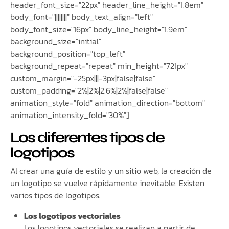
header_font_size="22px" header_line_height="1.8em"
body_font="||||||||" body_text_align="left"
body_font_size="16px" body_line_height="1.9em"
background_size="initial"
background_position="top_left"
background_repeat="repeat" min_height="721px"
custom_margin="-25px|||-3px|false|false"
custom_padding="2%|2%|2.6%|2%|false|false"
animation_style="fold" animation_direction="bottom"
animation_intensity_fold="30%"]
Los diferentes tipos de
logotipos
Al crear una guía de estilo y un sitio web, la creación de
un logotipo se vuelve rápidamente inevitable. Existen
varios tipos de logotipos:
Los logotipos vectoriales
Los logotipos vectoriales se realizan a partir de