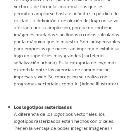
vectores, de fórmulas matemáticas que les
permiten ampliarse hasta el infinito sin pérdida de
calidad. La definición / resolución del logo no se ve
afectada por su ampliación, porque no contiene
imágenes pixeladas sino líneas o curvas calculadas
por la máquina que lo muestra. Son indispensables
para empresas que necesitan imprimir o exhibir su
logo en superficies muy grandes (carteleras,
señalización urbana). Es la categoría de logo más
extendida entre las agencias de comunicación
impresas y web. Su concepción se realiza con
programas vectoriales como AI (Adobe Illustrator).
Los logotipos rasterizados
A diferencia de los logotipos vectoriales, los
logotipos rasterizados están hechos con píxeles.
Tienen la ventaja de poder integrar imágenes /